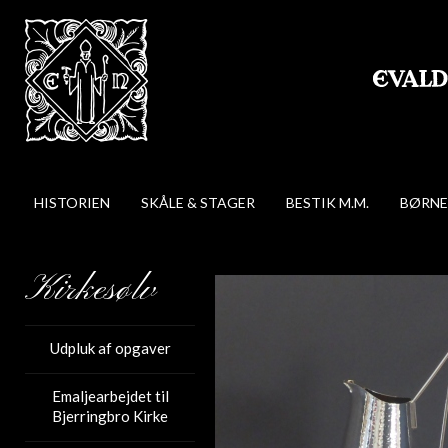
HISTORIEN
SKÅLE & STAGER
BESTIK M.M.
BØRNE
Kirkesølv
Udpluk af opgaver
Emaljearbejdet til
Bjerringbro Kirke