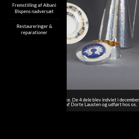
‹
Fremstilling af Albani
Bispens nadversæt
Restaureringer &
reparationer
Ny-produceret oblatd
Det eneste vi havde at gå u