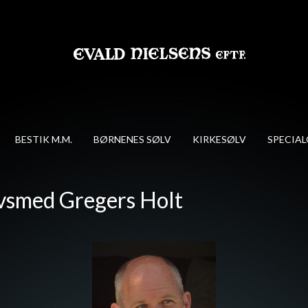
BESTIK M.M.
BØRNENES SØLV
KIRKESØLV
SPECIA
vsmed Gregers Holt