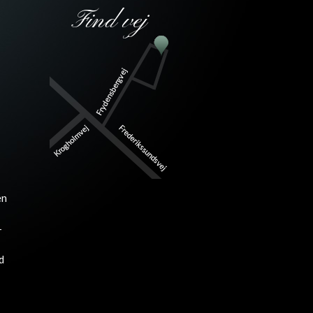
Find vej
en
-
d