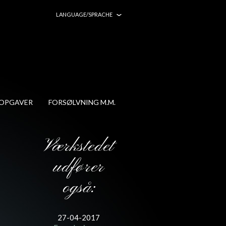
LANGUAGE/SPRACHE
LOPGAVER
FORSØLVNING M.M.
Værkstedet
udfører
også:
27-04-2017