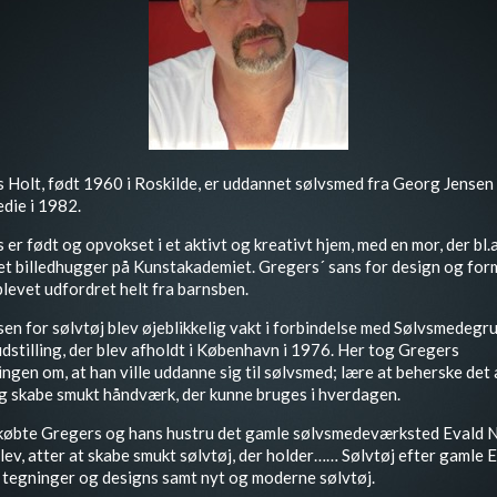
 Holt, født 1960 i Roskilde, er uddannet sølvsmed fra Georg Jensen
die i 1982.
er født og opvokset i et aktivt og kreativt hjem, med en mor, der bl.a
t billedhugger på Kunstakademiet. Gregers´ sans for design og for
blevet udfordret helt fra barnsben.
sen for sølvtøj blev øjeblikkelig vakt i forbindelse med Sølvsmedeg
udstilling, der blev afholdt i København i 1976. Her tog Gregers
ingen om, at han ville uddanne sig til sølvsmed; lære at beherske det
g skabe smukt håndværk, der kunne bruges i hverdagen.
købte Gregers og hans hustru det gamle sølvsmedeværksted Evald N
lev, atter at skabe smukt sølvtøj, der holder…… Sølvtøj efter gamle 
 tegninger og designs samt nyt og moderne sølvtøj.