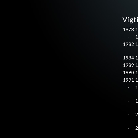
Vigt
1978
1
-
1
1982
1
1984
1
1989
1
1990
1
1991
1
-
1
-
1
-
2
-
2