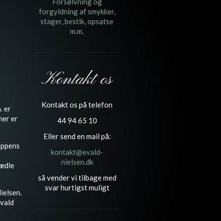
Forsølvning og
forgyldning af smykker,
stager, bestik, opsatse
m.m.
Kontakt os
Kontakt os på telefon
. er
mer er
44 94 65 10
Eller send en mail på:
ruppens
kontakt@evald-
nielsen.dk
 ædle
så vender vi tilbage med
svar hurtigst muligt
ielsen.
Evald