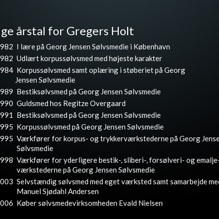
ige årstal for Gregers Holt
982
I lære på Georg Jensen Sølvsmedie i København
982
Udlært korpussølvsmed med højeste karakter
984
Korpussølvsmed samt oplæring i støberiet på Georg
Jensen Sølvsmedie
989
Bestiksølvsmed på Georg Jensen Sølvsmedie
990
Guldsmed hos Regitze Overgaard
991
Bestiksølvsmed på Georg Jensen Sølvsmedie
995
Korpussølvsmed på Georg Jensen Sølvsmedie
995
Værkfører for korpus- og trykkerværkstederne på Georg Jens
Sølvsmedie
998
Værkfører for yderligere bestik-, sliberi-, forsølveri- og emalje
værkstederne på Georg Jensen Sølvsmedie
003
Selvstændig sølvsmed med eget værksted samt samarbejde me
Manuel Sjødahl Andersen
006
Køber sølvsmedevirksomheden Evald Nielsen