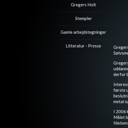
Gregers Holt
Stempler
Gamle arbejdstegninger
Litteratur - Presse
Gregers
Sølvsme
Gregers 
uddanne
derfor 
Interes
første 
beslutn
metal o
I 2006 
Målet b
Nielsen